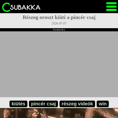
Részeg oroszt kiüti a pincér csaj
2026-07-07
hirdetés
kiütés
pincér csaj
részeg videók
win