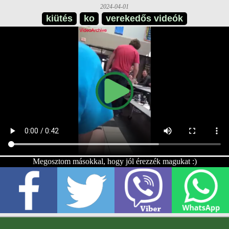
2024-04-01
kiütés
ko
verekedős videók
Megosztom másokkal, hogy jól érezzék magukat :)