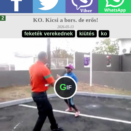
2
KO. Kicsi a bors. de erős!
2026-05-13
feketék verekednek
kiütés
ko
G
IF