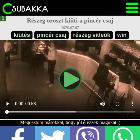
1
Részeg oroszt kiüti a pincér csaj
2026-07-07
kiütés
pincér csaj
részeg videók
win
Megosztom másokkal, hogy jól érezzék magukat :)