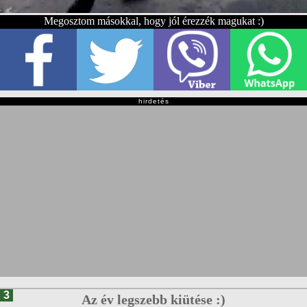
Megosztom másokkal, hogy jól érezzék magukat :)
hirdetés
3
Az év legszebb kiütése :)