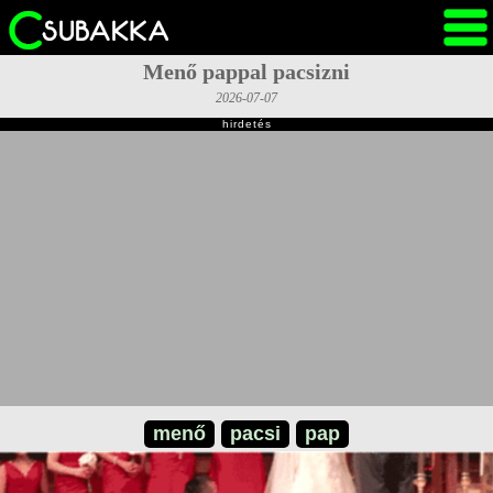
Menő pappal pacsizni
2026-07-07
hirdetés
menő
pacsi
pap