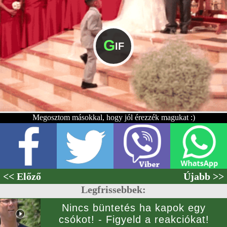
G
IF
Megosztom másokkal, hogy jól érezzék magukat :)
<< Előző
Újabb >>
Legfrissebbek:
Nincs büntetés ha kapok egy
csókot! - Figyeld a reakciókat!