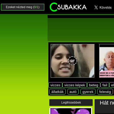
Ezeket nézted meg (
0/1
)
vicces
vicces képek
beteg
fail
e
állatkák
autó
gyerek
feleség
Hát n
Legfrissebbek