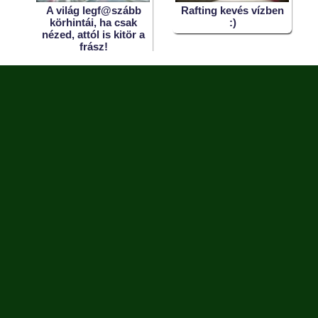
en
A világ legf@szább
Rafting kevés vízben
körhintái, ha csak
:)
nézed, attól is kitör a
frász!