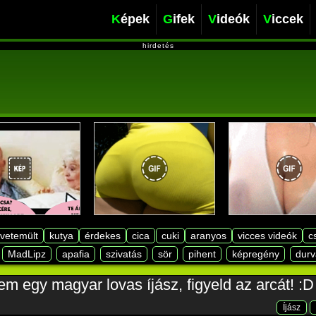
Képek
Gifek
Videók
Viccek
hirdetés
lvetemült
kutya
érdekes
cica
cuki
aranyos
vicces videók
c
MadLipz
apafia
szivatás
sör
pihent
képregény
durv
em egy magyar lovas íjász, figyeld az arcát! :D
Íjász