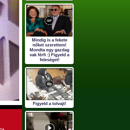
Mindig is a fekete
nőket szerettem!
Mondta egy gazdag
vak férfi :) Figyeld a
feleséget!
Figyeld a tolvajt!