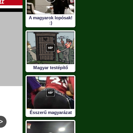
A magyarok lopósak!
:)
Magyar testépítő
Ésszerű magyarázat
>