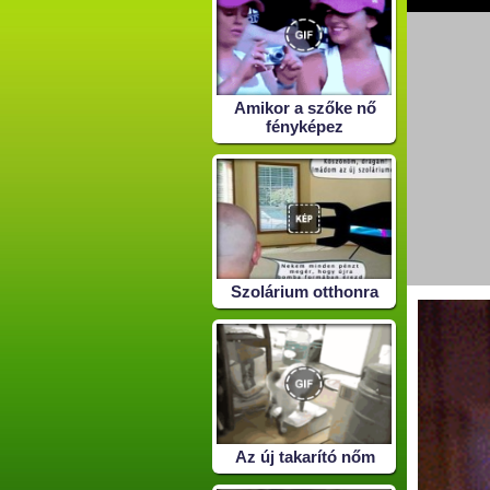
Amikor a szőke nő
fényképez
Szolárium otthonra
Az új takarító nőm