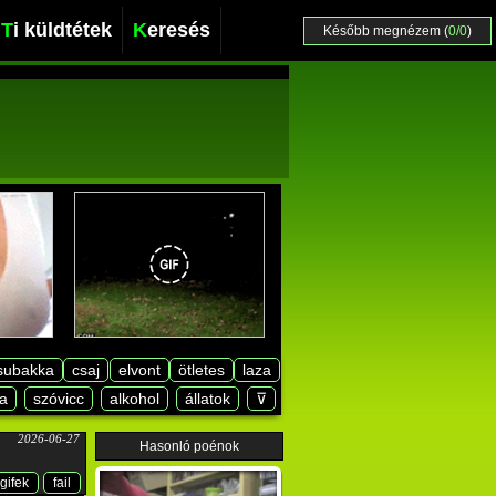
Ti küldtétek
Keresés
Később megnézem (
0/0
)
subakka
csaj
elvont
ötletes
laza
a
szóvicc
alkohol
állatok
⊽
2026-06-27
Hasonló poénok
gifek
fail