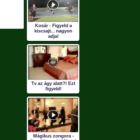
Rossz hír
Adj egy pacsit!
Ek
or
Kosár - Figyeld a
kiscsajt... nagyon
adja!
Tv az ágy alatt?! Ezt
figyeld!
Mágikus zongora -