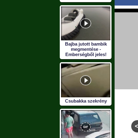
Bajba jutott bambik
megmentése -
Emberségből jeles!
Csubakka szekrény