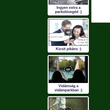
borékos
Ha eltemet a
Szerencsére teljes
Ingyen extra a
tás
szeméthalom...
egészséges
parkolósegéd :)
Kicsit pikáns :)
Vidámság a
vidámparkban :)