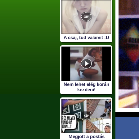
A csaj, tud valamit :D
Nem lehet elég korán
kezdeni!
Megjött a postás