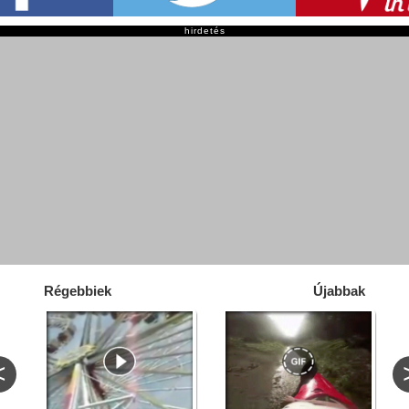
hirdetés
Régebbiek
Újabbak
<