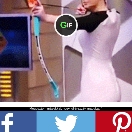
G
IF
Megosztom másokkal, hogy jól érezzék magukat :)