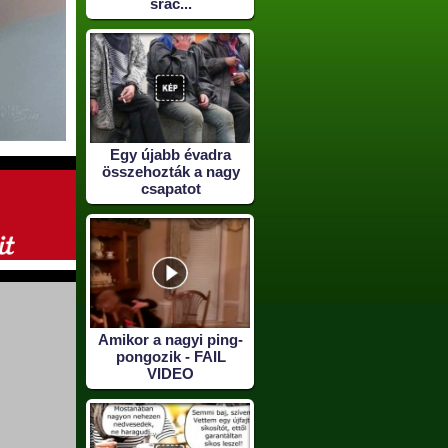
srác...
Egy újabb évadra
összehozták a nagy
csapatot
Amikor a nagyi ping-
pongozik - FAIL
VIDEO