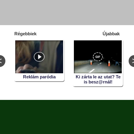
Régebbiek
Újabbak
<
Reklám paródia
Ki zárta le az utat? Te
is besz@rnál!