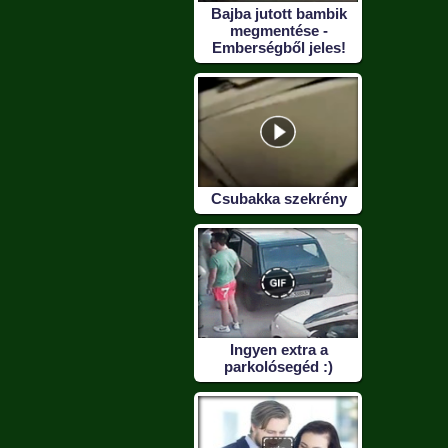
Bajba jutott bambik
megmentése -
Emberségből jeles!
Csubakka szekrény
Ingyen extra a
parkolósegéd :)