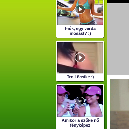
Fiúk, egy verda
mosást? :)
Troll öcsike :)
Amikor a szőke nő
fényképez