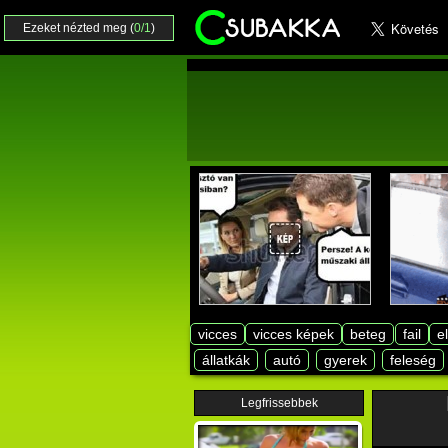
Ezeket nézted meg (
0/1
)
vicces
vicces képek
beteg
fail
e
állatkák
autó
gyerek
feleség
Legfrissebbek