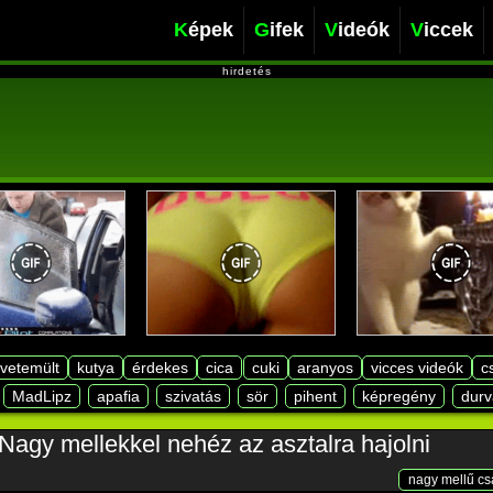
Képek
Gifek
Videók
Viccek
hirdetés
lvetemült
kutya
érdekes
cica
cuki
aranyos
vicces videók
c
MadLipz
apafia
szivatás
sör
pihent
képregény
durv
Nagy mellekkel nehéz az asztalra hajolni
nagy mellű cs