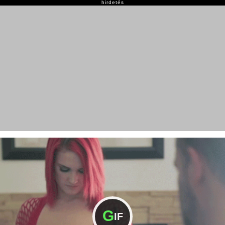
hirdetés
G
IF