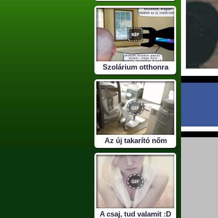
Szolárium otthonra
Az új takarító nőm
A csaj, tud valamit :D