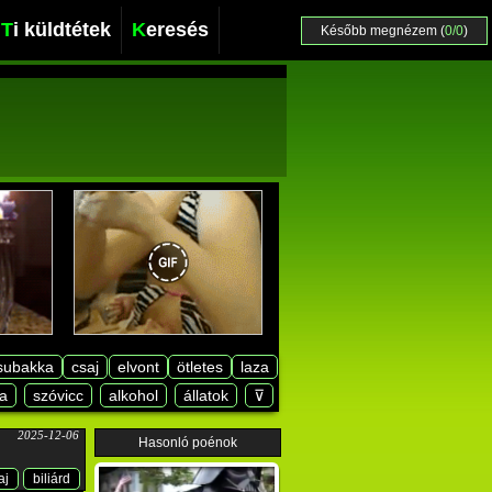
Ti küldtétek
Keresés
Később megnézem (
0/0
)
subakka
csaj
elvont
ötletes
laza
a
szóvicc
alkohol
állatok
⊽
2025-12-06
Hasonló poénok
aj
biliárd