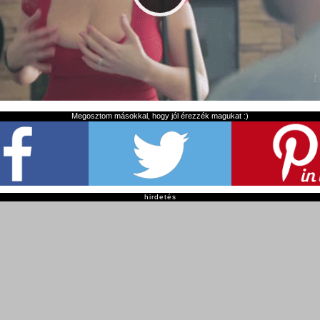
Megosztom másokkal, hogy jól érezzék magukat :)
hirdetés