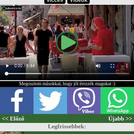
vicces
Videók
Megosztom másokkal, hogy jól érezzék magukat :)
<< Előző
Újabb >>
Legfrissebbek: