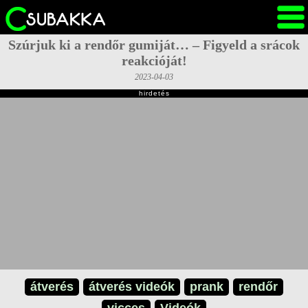
Szúrjuk ki a rendőr gumiját… – Figyeld a srácok
reakcióját!
2023-04-03
hirdetés
átverés
átverés videók
prank
rendőr