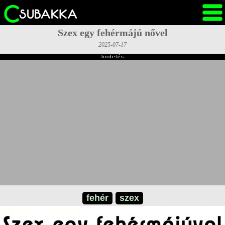
Szex egy fehérmájú nővel
2025-07-17
hirdetés
fehér
szex