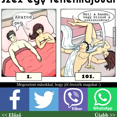
Megosztom másokkal, hogy jól érezzék magukat :)
<< Előző
Újabb >>