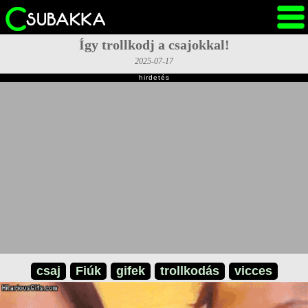
Így trollkodj a csajokkal!
2025-07-17
hirdetés
csaj
Fiúk
gifek
trollkodás
vicces