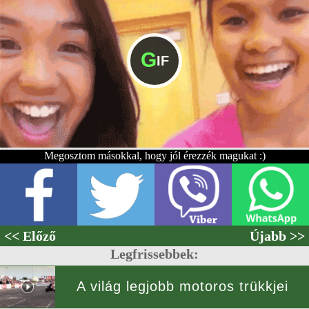
G
IF
Megosztom másokkal, hogy jól érezzék magukat :)
<< Előző
Újabb >>
Legfrissebbek:
A világ legjobb motoros trükkjei