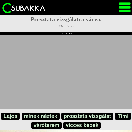
Prosztata vizsgálatra várva.
2025-11-13
hirdetés
Lajos
minek néztek
prosztata vizsgálat
Timi
váróterem
vicces képek