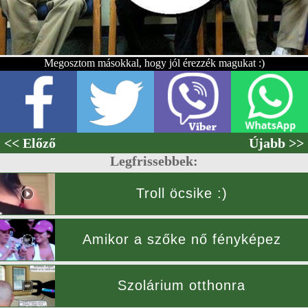
Megosztom másokkal, hogy jól érezzék magukat :)
<< Előző
Újabb >>
Legfrissebbek:
Troll öcsike :)
Amikor a szőke nő fényképez
Szolárium otthonra