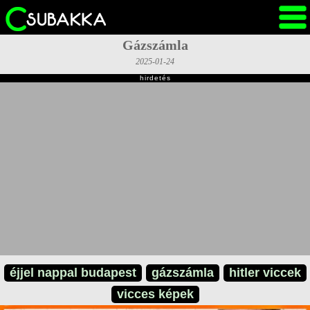
Gázszámla
2025-01-24
hirdetés
éjjel nappal budapest
gázszámla
hitler viccek
vicces képek