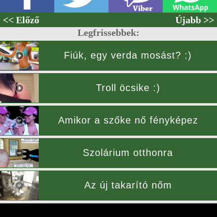
<< Előző
Újabb >>
Legfrissebbek:
Fiúk, egy verda mosást? :)
Troll öcsike :)
Amikor a szőke nő fényképez
Szolárium otthonra
Az új takarító nőm