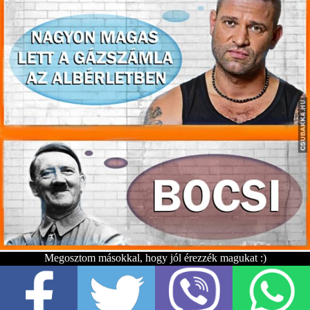
Megosztom másokkal, hogy jól érezzék magukat :)