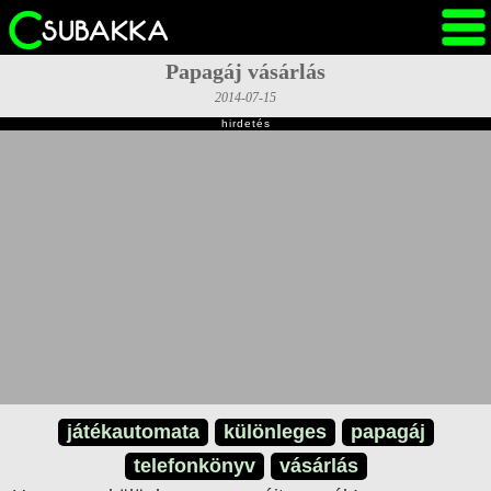
Papagáj vásárlás
2014-07-15
hirdetés
játékautomata
különleges
papagáj
telefonkönyv
vásárlás