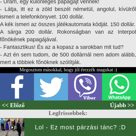
- Uram, egy különleges papagájt vennék!
- Látja, itt ez a zöld beszél németül, angolul, kívülről
ismeri a telefonkönyvet. 100 dollár.
A kék ismeri az összes játékautomata kódját. 150 dollár.
A sárga 200 dollár. Rokonságban van az Interpol
főnökének papagájával.
- Fantasztikus! És az a kopasz a sarokban mit tud?
- Azt én sem tudom, de 500 dollárnál nem adom alább,
mert a többiek főnöknek szólítják.
Megosztom másokkal, hogy jól érezzék magukat :)
<< Előző
Újabb >>
Legfrissebbek:
Lol - Ez most párzási tánc? :D