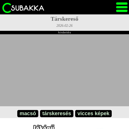
Társkereső
2026-02-26
hirdetés
macsó
társkeresés
vicces képek