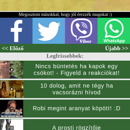
Megosztom másokkal, hogy jól érezzék magukat :)
<< Előző
Újabb >>
Legfrissebbek:
Nincs büntetés ha kapok egy
csókot! - Figyeld a reakciókat!
10 dolog, amit ne tégy ha
vacsorázni hívod
Robi megint aranyat köpött! :D
A prosti rögzítője