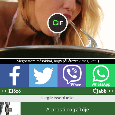
G
IF
Megosztom másokkal, hogy jól érezzék magukat :)
<< Előző
Újabb >>
Legfrissebbek:
A prosti rögzítője