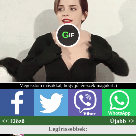
G
IF
Megosztom másokkal, hogy jól érezzék magukat :)
<< Előző
Újabb >>
Legfrissebbek: