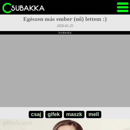
Egészen más ember (nő) lettem :)
2026-01-25
hirdetés
csaj
gifek
maszk
mell