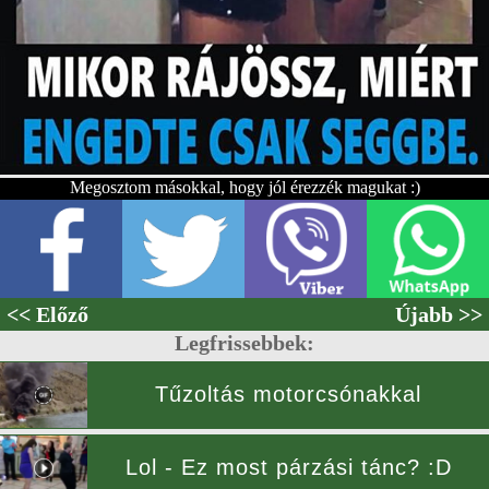
Megosztom másokkal, hogy jól érezzék magukat :)
<< Előző
Újabb >>
Legfrissebbek:
Tűzoltás motorcsónakkal
Lol - Ez most párzási tánc? :D