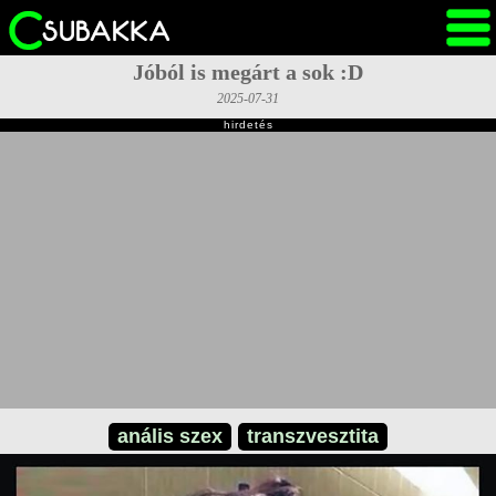
Jóból is megárt a sok :D
2025-07-31
hirdetés
anális szex
transzvesztita