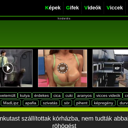
Képek
Gifek
Videók
Viccek
hirdetés
lvetemült
kutya
érdekes
cica
cuki
aranyos
vicces videók
c
MadLipz
apafia
szivatás
sör
pihent
képregény
durv
nkutast szállítottak kórházba, nem tudták abb
röhögést