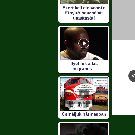
Ezért kell elolvasni a
fűnyíró használati
utasítását!
Ilyet lök a kis
migráncs...
r és a
Női fegyver
Ne légy kishitű
 szőke
a :D
Csináljuk hármasban