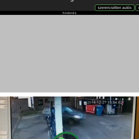
szerencsétlen autós
hirdetés