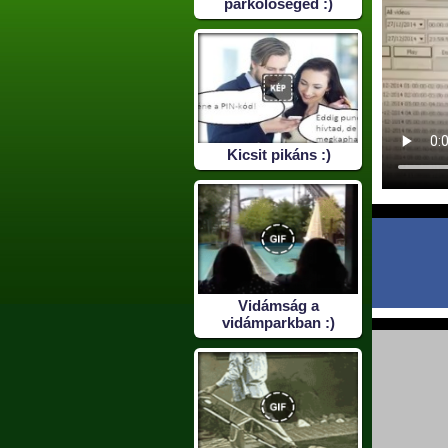
parkolósegéd :)
Kicsit pikáns :)
Vidámság a
vidámparkban :)