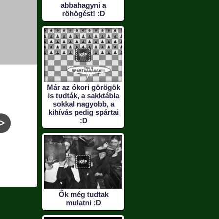
abbahagyni a
röhögést! :D
Már az ókori görögök
is tudták, a sakktábla
sokkal nagyobb, a
kihívás pedig spártai
>
:D
Szerinted jók még
Potyaleső labdaszedő
Vereked
ezek a
a golfpályán
lengéscsillapítók?
Ők még tudtak
mulatni :D