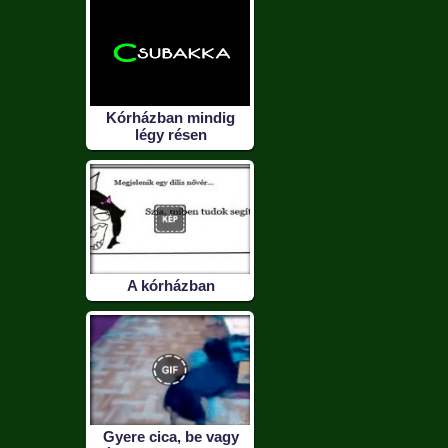
Kórházban mindig
légy résen
A kórházban
Gyere cica, be vagy