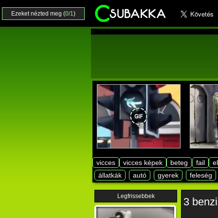
Ezeket nézted meg (
0/1
)
vicces
vicces képek
beteg
fail
e
állatkák
autó
gyerek
feleség
Legfrissebbek
3 benzi