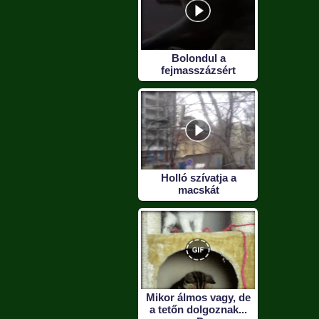
Bolondul a
fejmasszázsért
Holló szívatja a
macskát
Mikor álmos vagy, de
a tetőn dolgoznak...