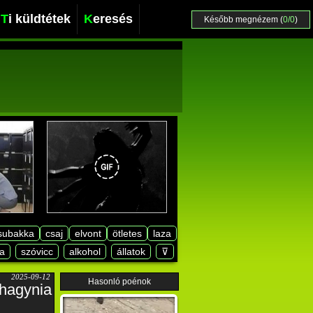
Ti küldtétek
Keresés
Később megnézem (
0/0
)
subakka
csaj
elvont
ötletes
laza
a
szóvicc
alkohol
állatok
⊽
2025-09-12
Hasonló poénok
ahagynia