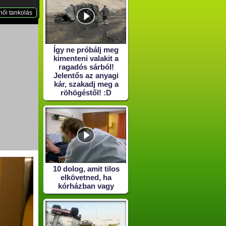
női tankolás
Így ne próbálj meg
kimenteni valakit a
ragadós sárból!
Jelentős az anyagi
kár, szakadj meg a
röhögéstől! :D
10 dolog, amit tilos
elkövetned, ha
kórházban vagy