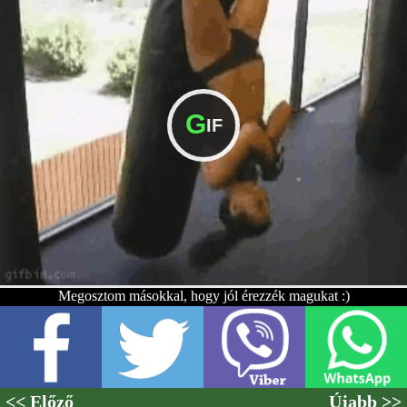
G
IF
Megosztom másokkal, hogy jól érezzék magukat :)
<< Előző
Újabb >>