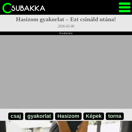
Hasizom gyakorlat – Ezt csináld utána!
2026-02-06
hirdetés
csaj
gyakorlat
Hasizom
Képek
torna