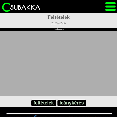
Feltételek
2026-02-06
hirdetés
feltételek
leánykérés