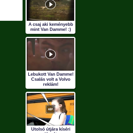
rád
ősembe
A csaj aki keményebb
mint Van Damme! :)
Lebukott Van Damme!
Csalás volt a Volvo
reklám!
Utolsó útjára kíséri