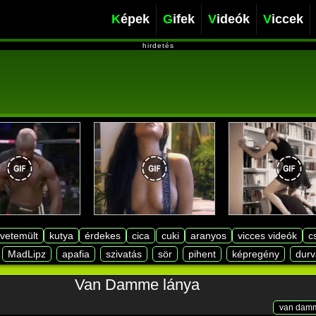
Képek
Gifek
Videók
Viccek
hirdetés
lvetemült
kutya
érdekes
cica
cuki
aranyos
vicces videók
c
MadLipz
apafia
szivatás
sör
pihent
képregény
durv
Van Damme lánya
van dam