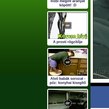
Robi megint aranyat
köpött! :D
A prosti rögzítője
Alvó babák sorozat -
póz: konyhai kisegítő