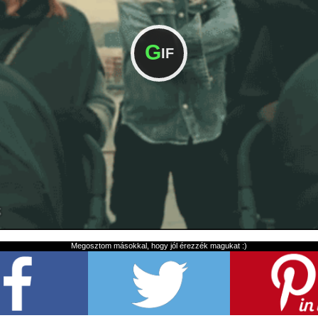
G
IF
Megosztom másokkal, hogy jól érezzék magukat :)