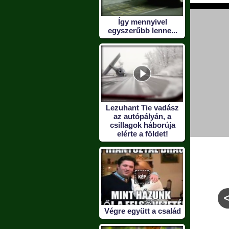
Így mennyivel
egyszerűbb lenne...
Lezuhant Tie vadász
az autópályán, a
csillagok háborúja
elérte a földet!
Végre együtt a család
kísérlet
Stoppos
Jól meg lett