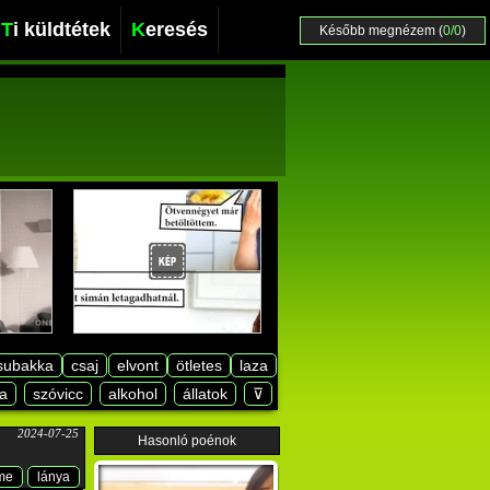
Ti küldtétek
Keresés
Később megnézem (
0/0
)
subakka
csaj
elvont
ötletes
laza
a
szóvicc
alkohol
állatok
⊽
2024-07-25
Hasonló poénok
me
lánya