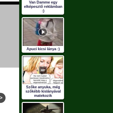
Van Damme egy
elképesztő reklámban
:)
Apuci kicsi lánya :)
Szőke anyuka, még
szőkébb kislányával
>
matekozik
Lö anya
Amikor egy nő kiakad
Hétf