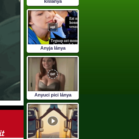
kislánya
Anyja lánya
Anyuci pici lánya