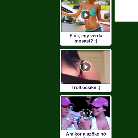
t el :D
mogyorózva :D
Fiúk, egy verda
mosást? :)
Troll öcsike :)
Amikor a szőke nő