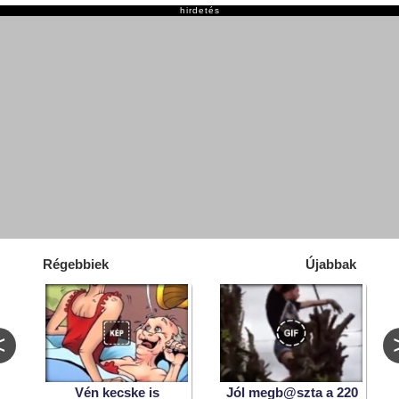
hirdetés
Régebbiek
Újabbak
<
Vén kecske is
Jól megb@szta a 220