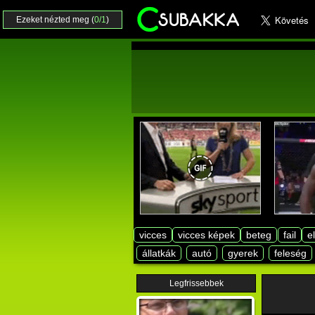
Ezeket nézted meg (
0/1
)
vicces
vicces képek
beteg
fail
e
állatkák
autó
gyerek
feleség
Legfrissebbek