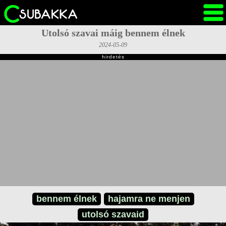
Utolsó szavai máig bennem élnek
2024-05-09
hirdetés
bennem élnek
hajamra ne menjen
utolsó szavaid