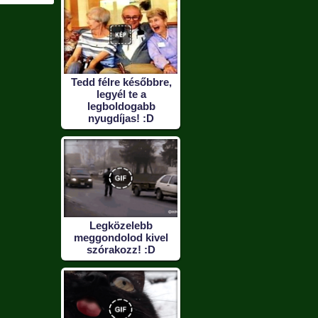
Tedd félre későbbre,
legyél te a
legboldogabb
nyugdíjas! :D
Legközelebb
meggondolod kivel
szórakozz! :D