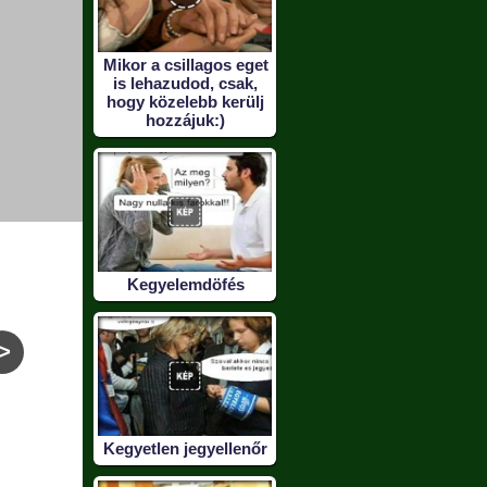
Mikor a csillagos eget
is lehazudod, csak,
hogy közelebb kerülj
hozzájuk:)
Kegyelemdöfés
>
Éjjel támad az
Pizzamágia
Mag
ellenség
Ben
Kegyetlen jegyellenőr