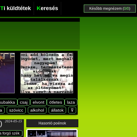
Ti küldtétek
Keresés
Később megnézem (
0/0
)
subakka
csaj
elvont
ötletes
laza
a
szóvicc
alkohol
állatok
⊽
2024-05-15
)
Hasonló poénok
a forgó szék