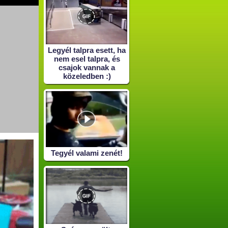
Legyél talpra esett, ha
nem esel talpra, és
csajok vannak a
közeledben :)
Tegyél valami zenét!