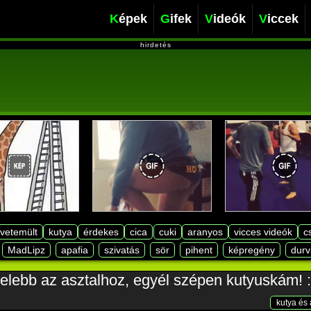
Képek
Gifek
Videók
Viccek
hirdetés
lvetemült
kutya
érdekes
cica
cuki
aranyos
vicces videók
c
MadLipz
apafia
szivatás
sör
pihent
képregény
durv
zelebb az asztalhoz, egyél szépen kutyuskám! :
kutya és 