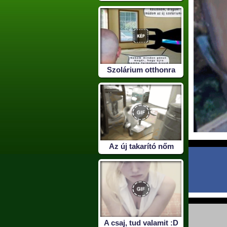
Szolárium otthonra
Az új takarító nőm
A csaj, tud valamit :D