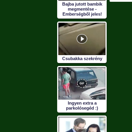
Bajba jutott bambik
megmentése -
Emberségből jeles!
Csubakka szekrény
Ingyen extra a
parkolósegéd :)