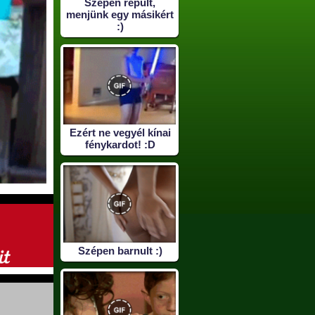
Szépen repült,
menjünk egy másikért
:)
Ezért ne vegyél kínai
fénykardot! :D
Szépen barnult :)