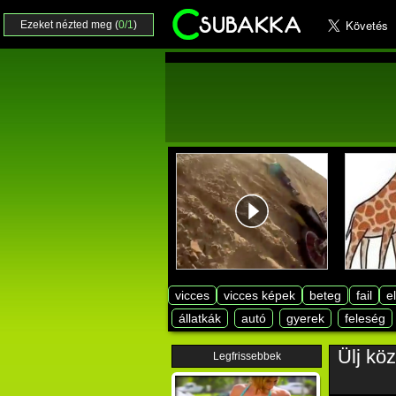
Ezeket nézted meg (
0/1
)
vicces
vicces képek
beteg
fail
e
állatkák
autó
gyerek
feleség
Ülj kö
Legfrissebbek