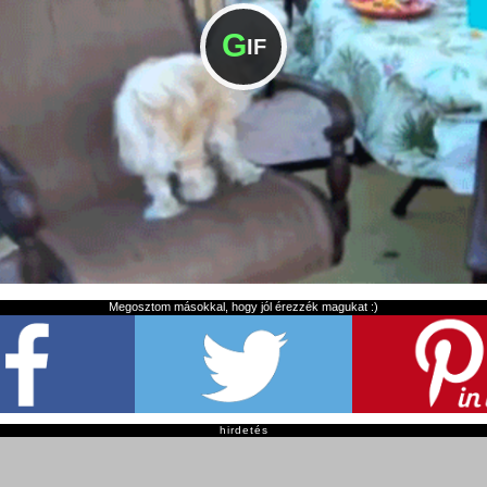
G
IF
Megosztom másokkal, hogy jól érezzék magukat :)
hirdetés