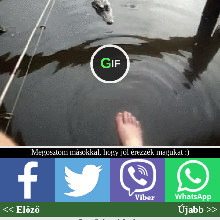
G
IF
Megosztom másokkal, hogy jól érezzék magukat :)
<< Előző
Újabb >>