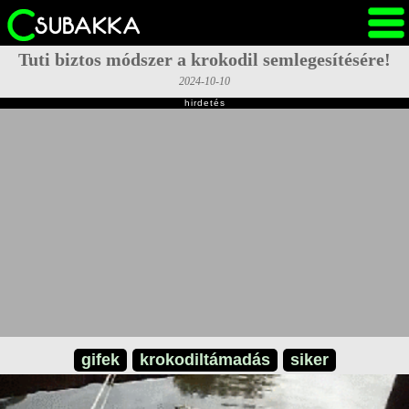
Tuti biztos módszer a krokodil semlegesítésére!
2024-10-10
hirdetés
gifek
krokodiltámadás
siker