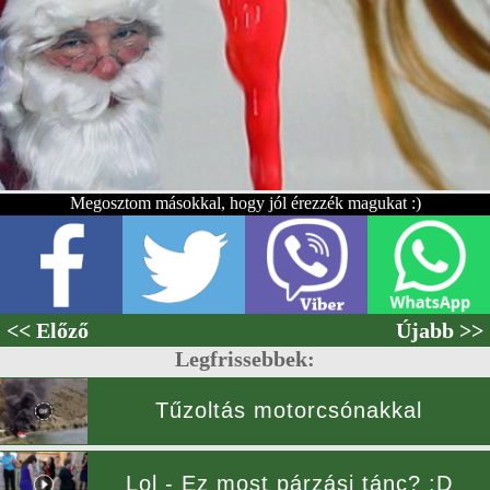
Megosztom másokkal, hogy jól érezzék magukat :)
<< Előző
Újabb >>
Legfrissebbek:
Tűzoltás motorcsónakkal
Lol - Ez most párzási tánc? :D