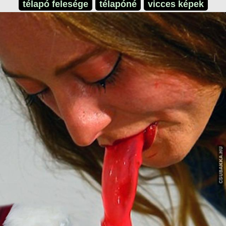
télapó felesége
télapóné
vicces képek