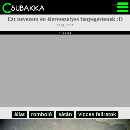
Ezt nevezem én életveszélyes fenyegetésnek :D
2024-10-27
hirdetés
állat
romboló
sátán
vicces feliratok