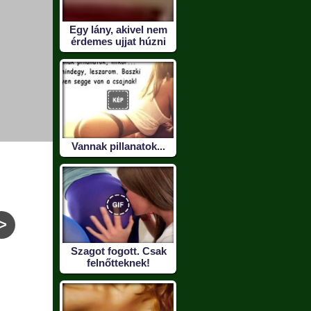
Egy lány, akivel nem
érdemes ujjat húzni
Vannak pillanatok...
>
Szagot fogott. Csak
Trollkodás a
Született vadász
felnőtteknek!
kirakatban