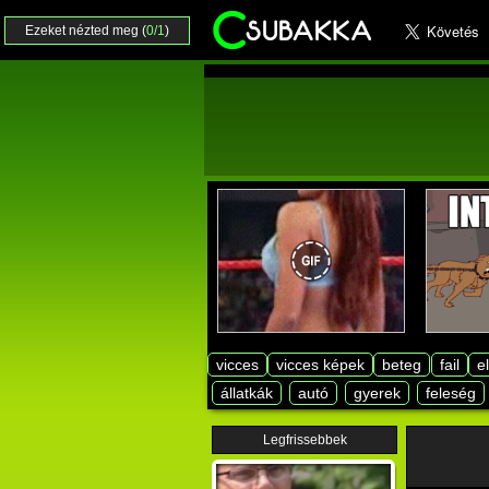
Ezeket nézted meg (
0/1
)
vicces
vicces képek
beteg
fail
e
állatkák
autó
gyerek
feleség
Legfrissebbek