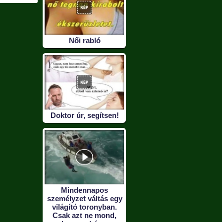
Női rabló
Doktor úr, segítsen!
Mindennapos
személyzet váltás egy
világító toronyban.
Csak azt ne mond,