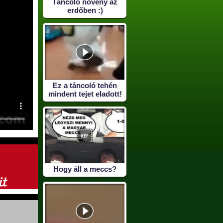
Táncoló növény az
erdőben :)
Ez a táncoló tehén
mindent tejet eladott!
Hogy áll a meccs?