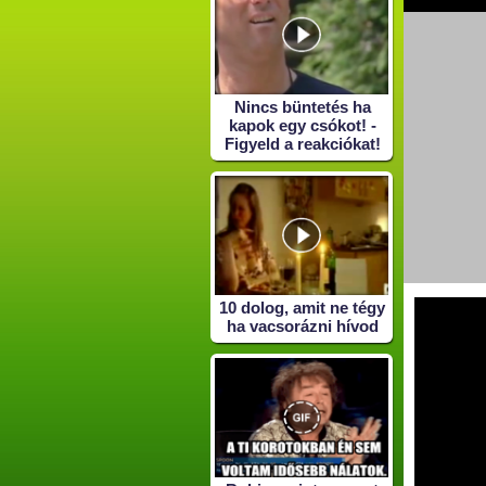
Nincs büntetés ha
kapok egy csókot! -
Figyeld a reakciókat!
10 dolog, amit ne tégy
ha vacsorázni hívod