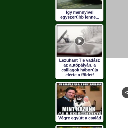
Így mennyivel
egyszerűbb lenne...
Lezuhant Tie vadász
az autópályán, a
csillagok háborúja
elérte a földet!
 hiszik...
Ne nézz be a lába
Így épít szobrot a
közé! Nem illik.
mestercukrász!
Végre együtt a család