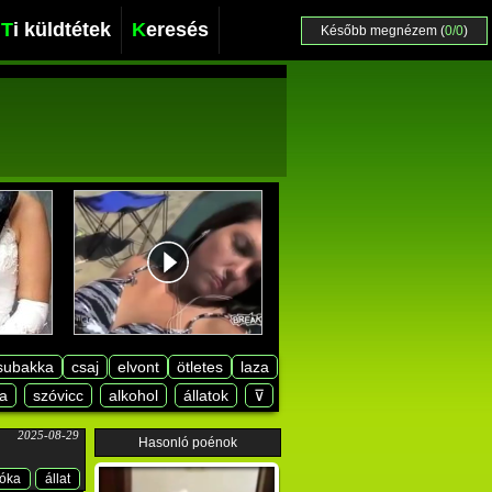
Ti küldtétek
Keresés
Később megnézem (
0/0
)
subakka
csaj
elvont
ötletes
laza
a
szóvicc
alkohol
állatok
⊽
2025-08-29
Hasonló poénok
fóka
állat