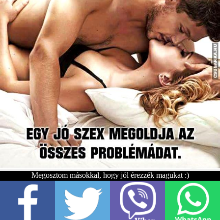
Megosztom másokkal, hogy jól érezzék magukat :)