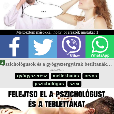
Megosztom másokkal, hogy jól érezzék magukat :)
2
Pszichológusok és a gyógyszergyárak betiltanák…
2026-01-19
gyógyszerész
mellékhatás
orvos
pszichológus
szex