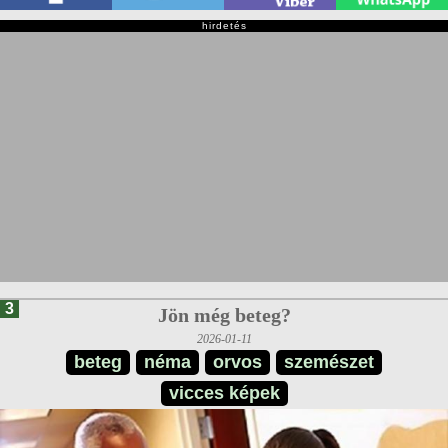
hirdetés
3
Jön még beteg?
2026-01-11
beteg
néma
orvos
szemészet
vicces képek