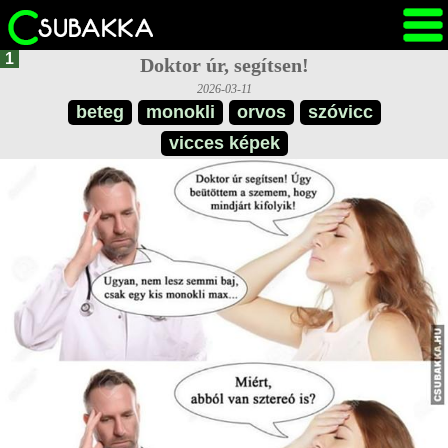
1
Doktor úr, segítsen!
2026-03-11
beteg
monokli
orvos
szóvicc
vicces képek