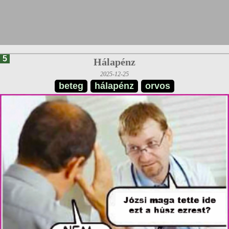
5
Hálapénz
2025-12-25
beteg
hálapénz
orvos