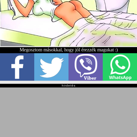
Megosztom másokkal, hogy jól érezzék magukat :)
hirdetés