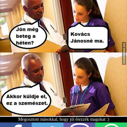
Megosztom másokkal, hogy jól érezzék magukat :)