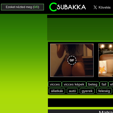
Ezeket nézted meg (
0/0
)
vicces
vicces képek
beteg
fail
e
állatkák
autó
gyerek
feleség
Matra