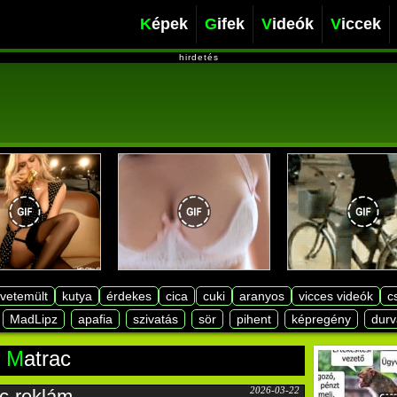
Képek
Gifek
Videók
Viccek
hirdetés
lvetemült
kutya
érdekes
cica
cuki
aranyos
vicces videók
c
MadLipz
apafia
szivatás
sör
pihent
képregény
durv
matrac
2026-03-22
c-reklám