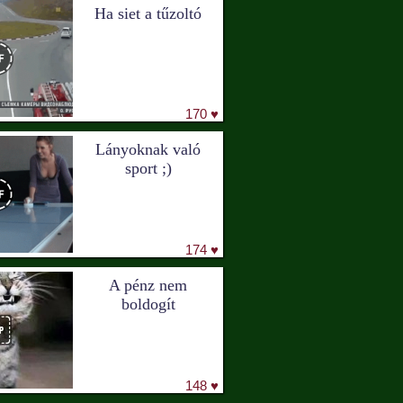
Ha siet a tűzoltó
170 ♥
Lányoknak való
sport ;)
174 ♥
A pénz nem
boldogít
148 ♥