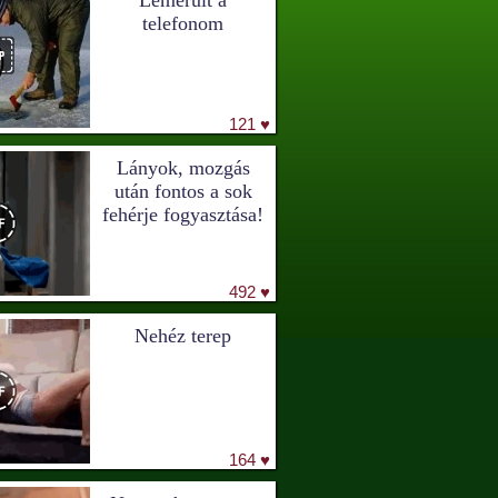
Lemerült a
telefonom
121 ♥
Lányok, mozgás
után fontos a sok
fehérje fogyasztása!
492 ♥
Nehéz terep
164 ♥