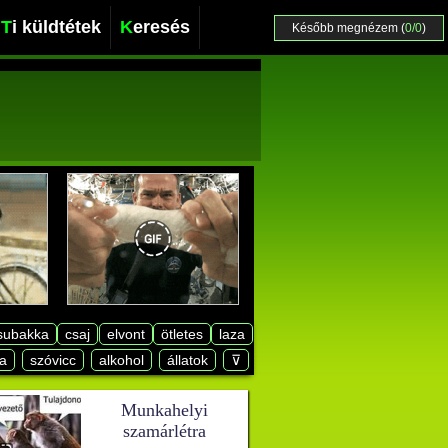
Ti küldtétek
Keresés
Később megnézem (
0/0
)
subakka
csaj
elvont
ötletes
laza
a
szóvicc
alkohol
állatok
⊽
Munkahelyi
szamárlétra