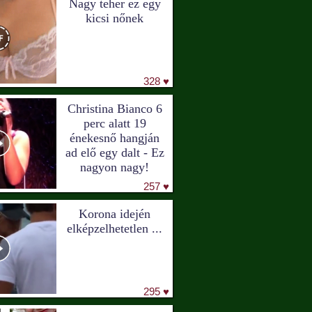
Nagy teher ez egy
kicsi nőnek
328 ♥
Christina Bianco 6
perc alatt 19
énekesnő hangján
ad elő egy dalt - Ez
nagyon nagy!
257 ♥
Korona idején
elképzelhetetlen ...
295 ♥