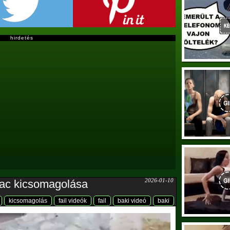
hirdetés
2026-01-10
rac kicsomagolása
kicsomagolás
fail videók
fail
baki videó
baki