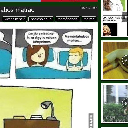
2026-01-09
abos matrac
vicces képek
pszichológus
memóriahab
matrac