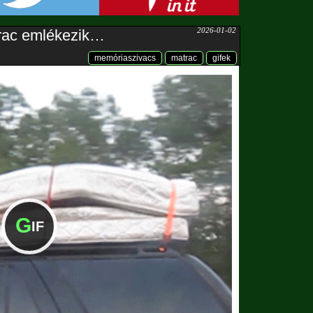
2026-01-02
rac emlékezik…
memóriaszivacs
matrac
gifek
G
IF