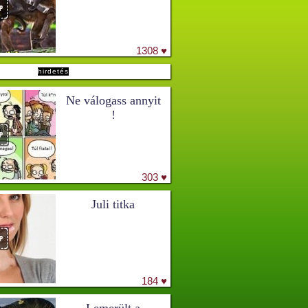
1308 ♥
hirdetés
Ne válogass annyit
!
303 ♥
Juli titka
184 ♥