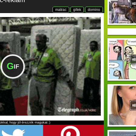
matrac
gifek
domino
G
IF
kal, hogy jól érezzék magukat :)