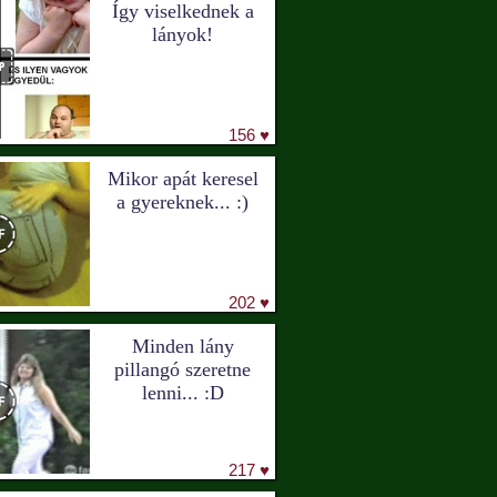
Így viselkednek a
lányok!
156 ♥
Mikor apát keresel
a gyereknek... :)
202 ♥
Minden lány
pillangó szeretne
lenni... :D
217 ♥