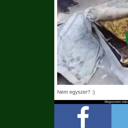
Nem egyszer? :)
Megosztom mások