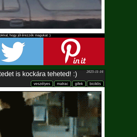
kal, hogy jól érezzék magukat :)
2025-11-16
edet is kockára teheted! :)
veszélyes
matrac
gifek
biciklis