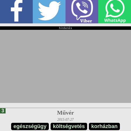
hirdetés
3
Művér
2015-07-27
egészségügy
költségvetés
korházban