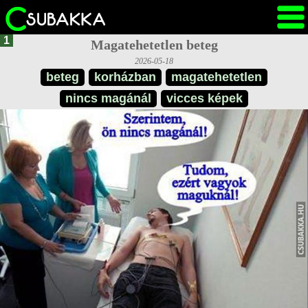
1
Magatehetetlen beteg
2026-05-18
beteg
korházban
magatehetetlen
nincs magánál
vicces képek