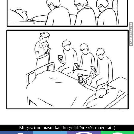
Megosztom másokkal, hogy jól érezzék magukat :)