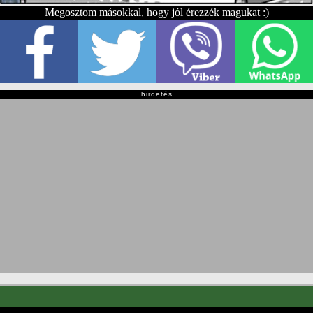
Megosztom másokkal, hogy jól érezzék magukat :)
hirdetés