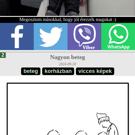
Megosztom másokkal, hogy jól érezzék magukat :)
2
Nagyon beteg
2024-09-10
beteg
korházban
vicces képek