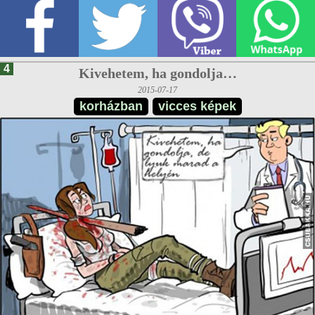
4
Kivehetem, ha gondolja…
2015-07-17
korházban
vicces képek