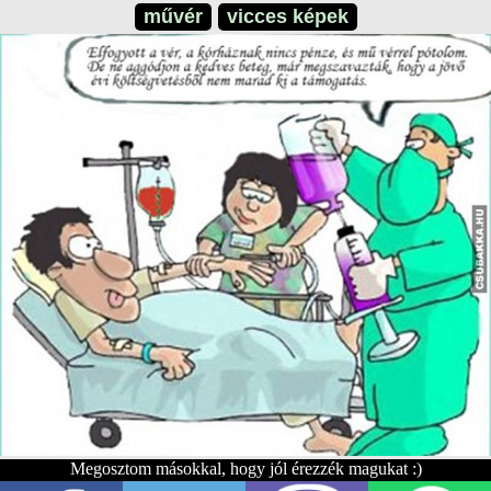
művér
vicces képek
Megosztom másokkal, hogy jól érezzék magukat :)