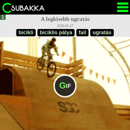
1
A legkisebb ugratás
2026-05-27
bicikli
biciklis pálya
fail
ugratás
G
IF