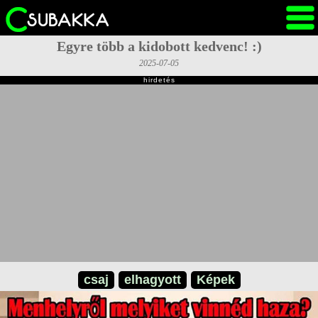
Egyre több a kidobott kedvenc! :)
2025-07-05
hirdetés
csaj
elhagyott
Képek