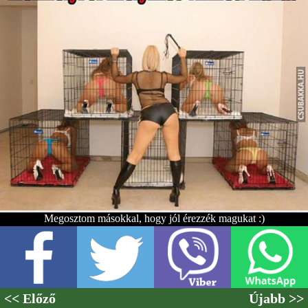
Megosztom másokkal, hogy jól érezzék magukat :)
<< Előző
Újabb >>