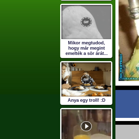
Mikor megtudod,
hogy már megint
emelték a sör árát...
Anya egy troll! :D