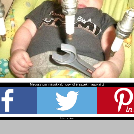
Megosztom másokkal, hogy jól érezzék magukat :)
hirdetés