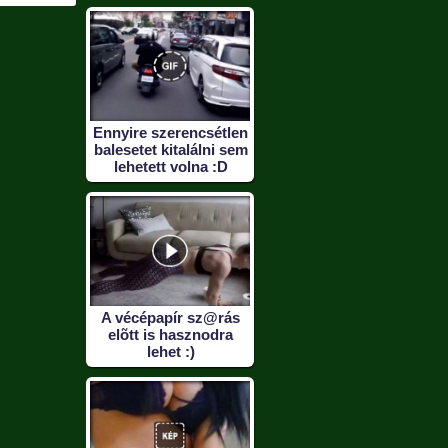
Ennyire szerencsétlen
balesetet kitalálni sem
lehetett volna :D
A vécépapír sz@rás
elõtt is hasznodra
lehet :)