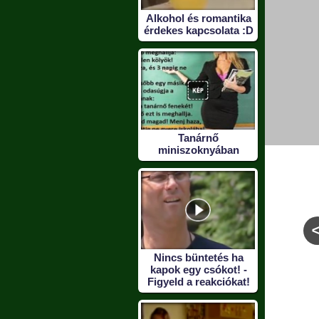
Alkohol és romantika
érdekes kapcsolata :D
Tanárnő
miniszoknyában
Nincs büntetés ha
telen
Nagybevásárláson a
Foglalkozásom?
kapok egy csókot! -
ió :)
család
Figyeld a reakciókat!