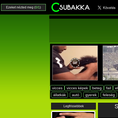
Ezeket nézted meg (
0/1
)
vicces
vicces képek
beteg
fail
e
állatkák
autó
gyerek
feleség
S
Legfrissebbek