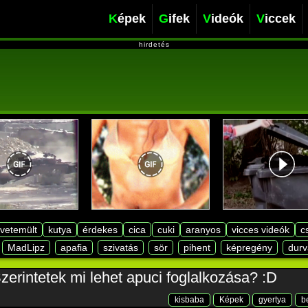
Képek
Gifek
Videók
Viccek
hirdetés
lvetemült
kutya
érdekes
cica
cuki
aranyos
vicces videók
c
MadLipz
apafia
szivatás
sör
pihent
képregény
durv
zerintetek mi lehet apuci foglalkozása? :D
kisbaba
Képek
gyertya
b