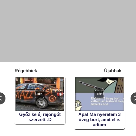
Régebbiek
Újabbak
<
Győzike új rajongót
Apa! Ma nyeretem 3
szerzett :D
üveg bort, amit el is
adtam