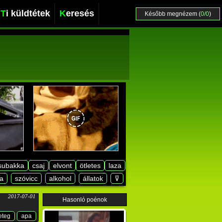
Ti küldtétek
Keresés
Később megnézem (
0/0
)
subakka
csaj
elvont
ötletes
laza
a
szóvicc
alkohol
állatok
⊽
2017-07-01
Hasonló poénok
eteg
apa