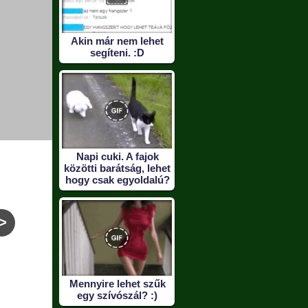
Akin már nem lehet
segíteni. :D
Napi cuki. A fajok
közötti barátság, lehet
hogy csak egyoldalú?
>
Semmi sem
A reccs amire senki
Apa!
lehetetlen... :D
sem vágyik
szom
Mennyire lehet szűk
egy szívószál? :)