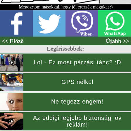
Megosztom másokkal, hogy jól érezzék magukat :)
<< Előző
Újabb >>
Legfrissebbek:
Lol - Ez most párzási tánc? :D
GPS nélkül
Ne tegezz engem!
Az eddigi legjobb biztonsági öv
reklám!