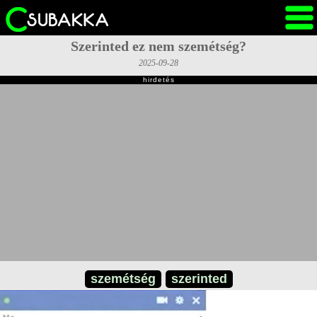
Szerinted ez nem szemétség?
2025-09-28
hirdetés
szemétség
szerinted