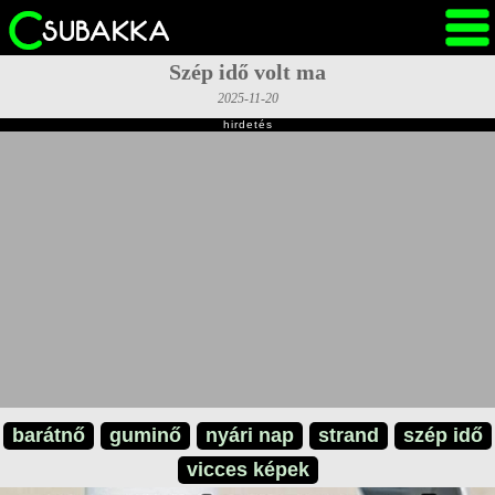
Szép idő volt ma
2025-11-20
hirdetés
barátnő
guminő
nyári nap
strand
szép idő
vicces képek