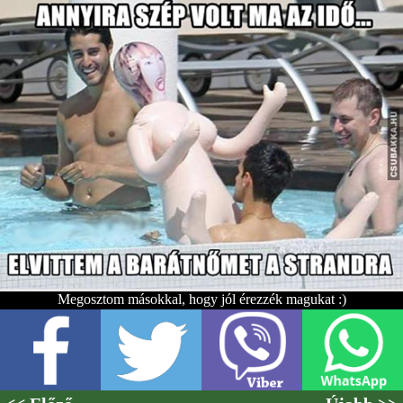
Megosztom másokkal, hogy jól érezzék magukat :)