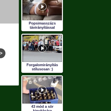
Popsimasszázs
távirányítással
>
Forgalomirányítás
Allahu akbar
Nincs labdaérzéked?
Cunami
stílusosan :)
Megérdemled! :D
egy
43 mód a sör
kinyitására