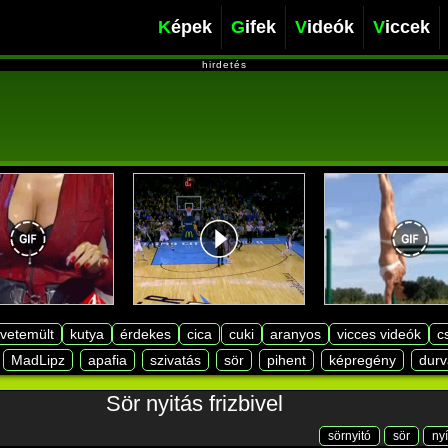
Képek
Gifek
Videók
Viccek
hirdetés
lvetemült
kutya
érdekes
cica
cuki
aranyos
vicces videók
c
MadLipz
apafia
szivatás
sör
pihent
képregény
durv
Sör nyitás frizbivel
sörnyitó
sör
nyí