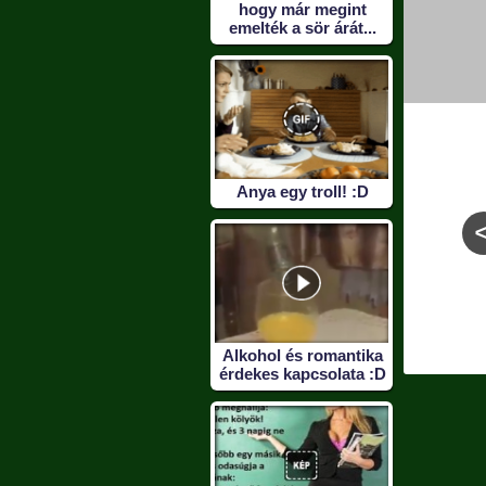
hogy már megint
emelték a sör árát...
Anya egy troll! :D
éken jó
Mikor szoksz le?
Micsoda boldogság
ni!
A gyep már megvan
holnaptól raszta
leszek, és rászokok
Alkohol és romantika
reggae zenére is! :
érdekes kapcsolata :D