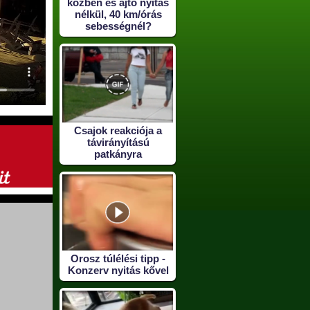
közben és ajtó nyitás
nélkül, 40 km/órás
sebességnél?
Csajok reakciója a
távirányítású
patkányra
Orosz túlélési tipp -
Konzerv nyitás kővel