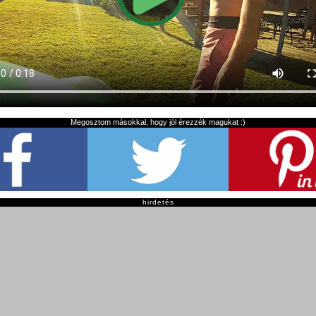
Megosztom másokkal, hogy jól érezzék magukat :)
hirdetés