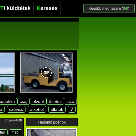
Ti küldtétek
Keresés
Később megnézem (
0/0
)
subakka
csaj
elvont
ötletes
laza
a
szóvicc
alkohol
állatok
⊽
2026-04-30
Hasonló poénok
tás
frizbi