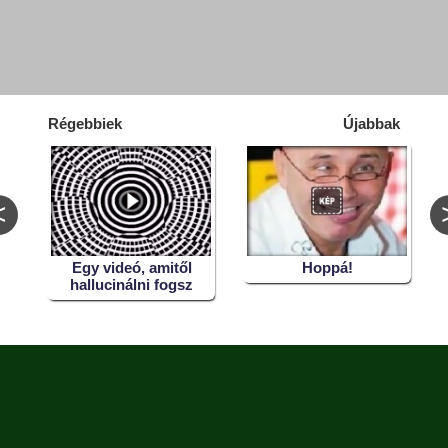
Régebbiek
Újabbak
<
!
Egy videó, amitől
Hoppá!
,
hallucinálni fogsz
 a
)