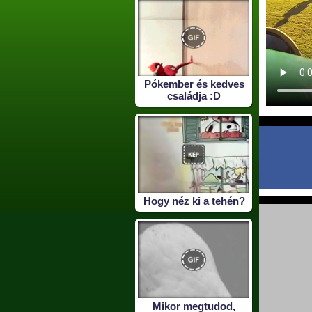
Pókember és kedves
családja :D
Hogy néz ki a tehén?
Mikor megtudod,