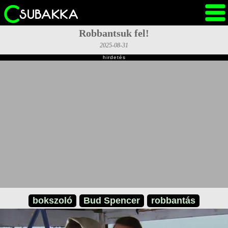
Robbantsuk fel!
2025-08-31
hirdetés
bokszoló
Bud Spencer
robbantás