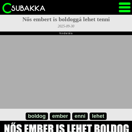
Nős embert is boldoggá lehet tenni
2025-09-30
hirdetés
boldog
ember
enni
lehet