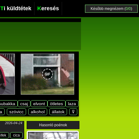
Ti küldtétek
Keresés
Később megnézem (
0/0
)
subakka
csaj
elvont
ötletes
laza
a
szóvicc
alkohol
állatok
⊽
2026-04-24
Hasonló poénok
ifek
cica