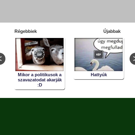
Régebbiek
Újabbak
<
őt
Mikor a politikusok a
Hattyúk
szavazatodat akarják
:D