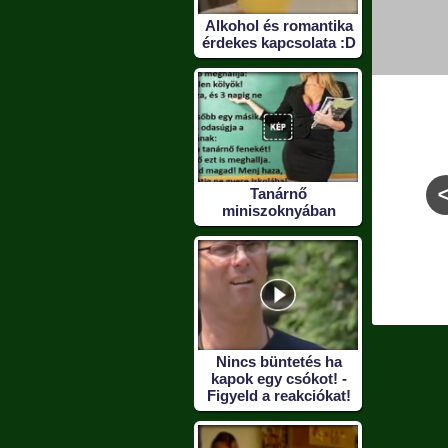
Alkohol és romantika
érdekes kapcsolata :D
Tanárnő
miniszoknyában
ürdetés
Gyerekkor
Találtam egy hőmér
lés nélkül
Nincs büntetés ha
kapok egy csókot! -
Figyeld a reakciókat!