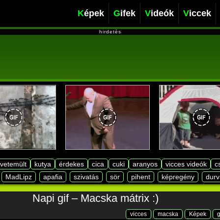
Képek
Gifek
Videók
Viccek
hirdetés
lvetemült
kutya
érdekes
cica
cuki
aranyos
vicces videók
c
MadLipz
apafia
szivatás
sör
pihent
képregény
durv
Napi gif – Macska mátrix :)
vicces
macska
Képek
g