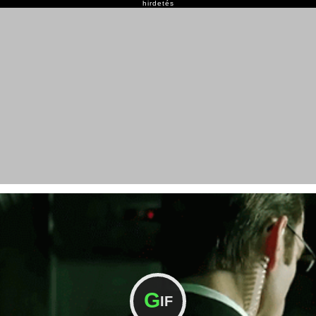
hirdetés
G
IF