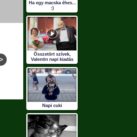
Ha egy macska éhes...
:)
Összetört szívek,
>
Valentin napi kiadás
Megérdemelt
Ezért ne akarj
A pillan
nyakleves :)
pornoszínész lenni
Napi cuki