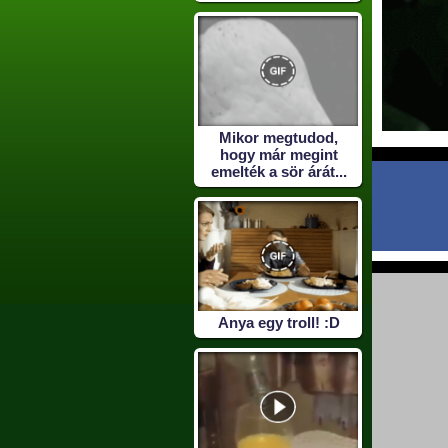
Mikor megtudod,
hogy már megint
emelték a sör árát...
Anya egy troll! :D