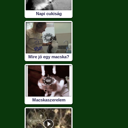
Napi cukiság
Mire jó egy macska?
Macskaszerelem