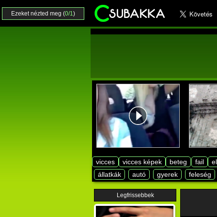
Ezeket nézted meg (
0/1
)
vicces
vicces képek
beteg
fail
e
állatkák
autó
gyerek
feleség
Legfrissebbek