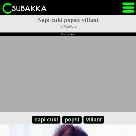
Napi cuki popsit villant
2025-08-14
hirdetés
napi cuki
popsi
villant