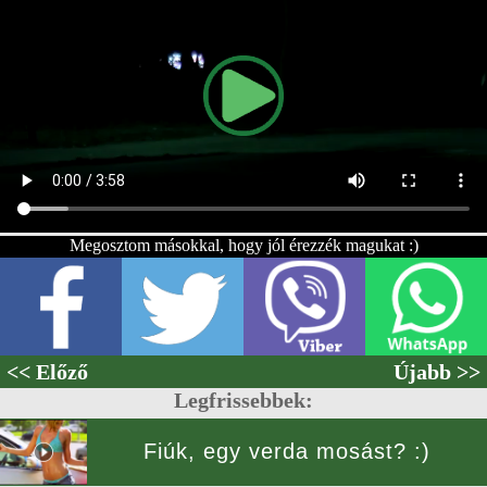
Megosztom másokkal, hogy jól érezzék magukat :)
<< Előző
Újabb >>
Legfrissebbek:
Fiúk, egy verda mosást? :)