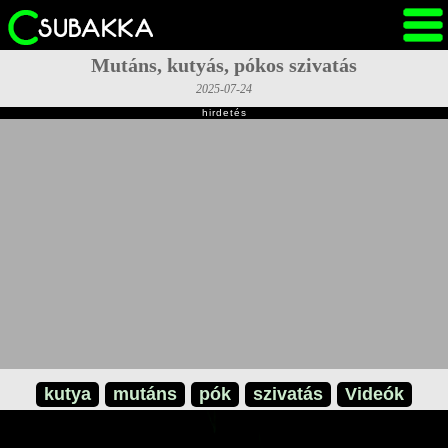
Mutáns, kutyás, pókos szivatás
2025-07-24
hirdetés
kutya
mutáns
pók
szivatás
Videók