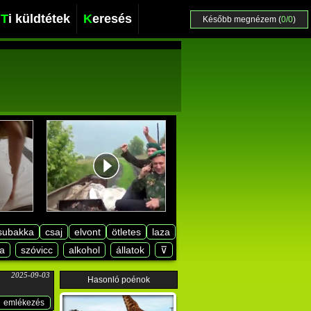
Ti küldtétek
Keresés
Később megnézem (
0/0
)
subakka
csaj
elvont
ötletes
laza
a
szóvicc
alkohol
állatok
⊽
2025-09-03
Hasonló poénok
emlékezés