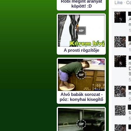
Robi megint aranyat
köpött! :D
A prosti rögzítője
Alvó babák sorozat -
póz: konyhai kisegítő