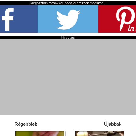
Megosztom másokkal, hogy jól érezzék magukat :)
hirdetés
Régebbiek
Újabbak