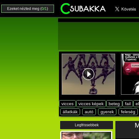
Ezeket nézted meg (
0/1
)
vicces
vicces képek
beteg
fail
e
állatkák
autó
gyerek
feleség
M
Legfrissebbek