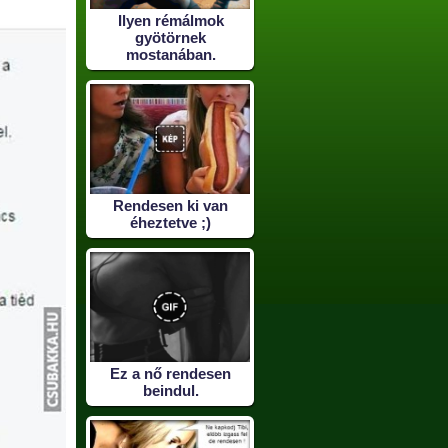
Ilyen rémálmok
gyötörnek
mostanában.
Rendesen ki van
éheztetve ;)
Ez a nő rendesen
beindul.