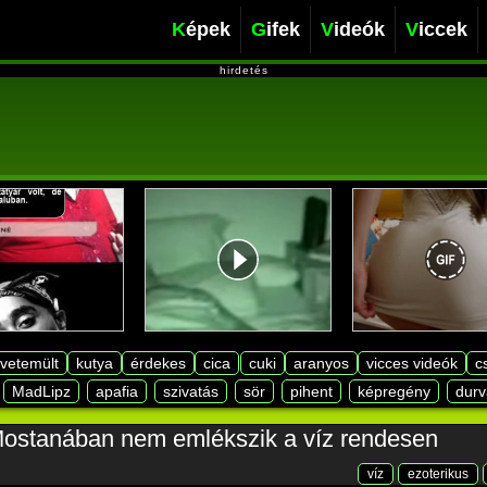
Képek
Gifek
Videók
Viccek
hirdetés
lvetemült
kutya
érdekes
cica
cuki
aranyos
vicces videók
c
MadLipz
apafia
szivatás
sör
pihent
képregény
durv
ostanában nem emlékszik a víz rendesen
víz
ezoterikus