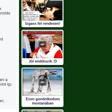
Izgass fel rendesen!
Jól emlékszik :D
Ezen gondolkodom
mostanában