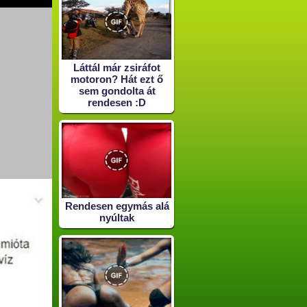
Láttál már zsiráfot
motoron? Hát ezt ő
sem gondolta át
rendesen :D
Rendesen egymás alá
nyúltak