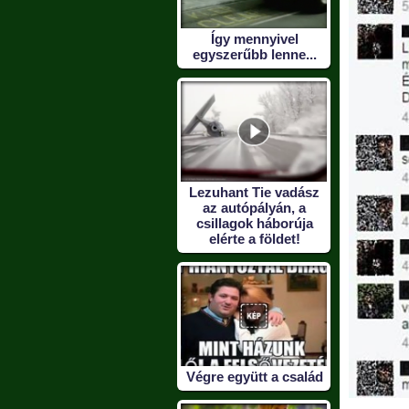
Így mennyivel
egyszerűbb lenne...
Lezuhant Tie vadász
az autópályán, a
csillagok háborúja
elérte a földet!
Végre együtt a család