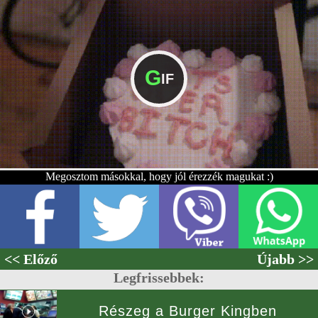
G
IF
Megosztom másokkal, hogy jól érezzék magukat :)
<< Előző
Újabb >>
Legfrissebbek:
Részeg a Burger Kingben