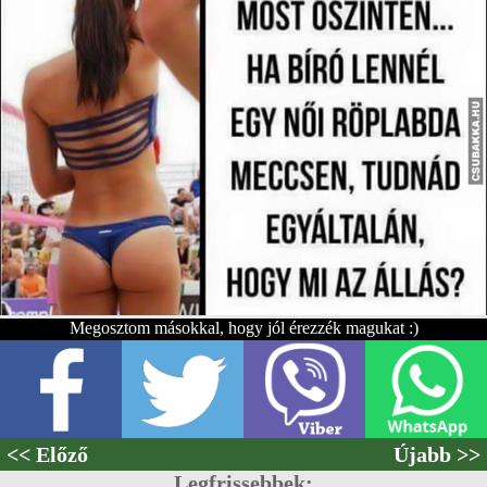
Megosztom másokkal, hogy jól érezzék magukat :)
<< Előző
Újabb >>
Legfrissebbek: