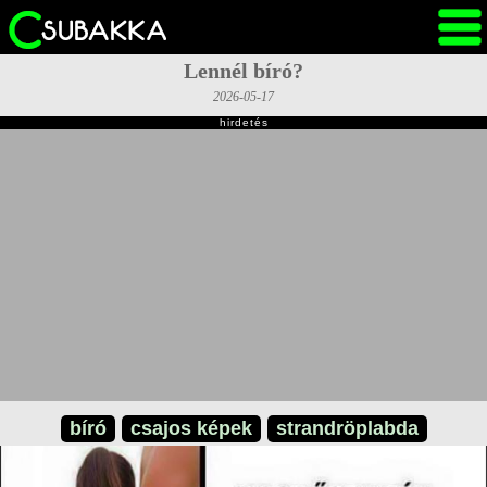
Lennél bíró?
2026-05-17
hirdetés
bíró
csajos képek
strandröplabda