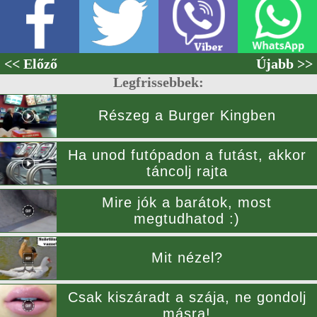
<< Előző
Újabb >>
Legfrissebbek:
Részeg a Burger Kingben
Ha unod futópadon a futást, akkor
táncolj rajta
Mire jók a barátok, most
megtudhatod :)
Mit nézel?
Csak kiszáradt a szája, ne gondolj
másra!