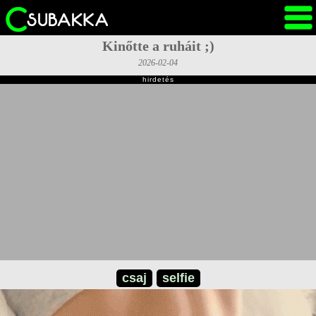
Kinőtte a ruháit ;)
2026-02-04
hirdetés
csaj
selfie