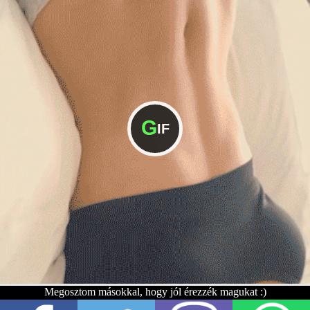
G
IF
Megosztom másokkal, hogy jól érezzék magukat :)