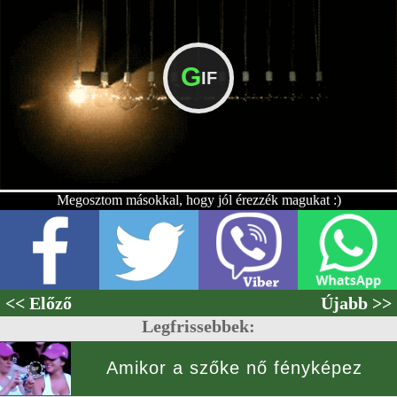
G
IF
Megosztom másokkal, hogy jól érezzék magukat :)
<< Előző
Újabb >>
Legfrissebbek:
Amikor a szőke nő fényképez