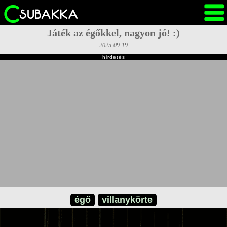
Játék az égőkkel, nagyon jó! :)
2025-09-19
hirdetés
égő
villanykörte