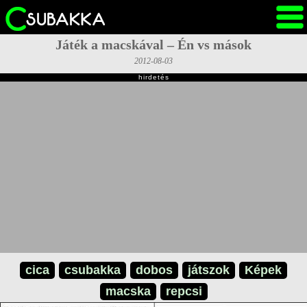
Játék a macskával – Én vs mások
2012-08-03
hirdetés
cica
csubakka
dobos
játszok
Képek
macska
repcsi