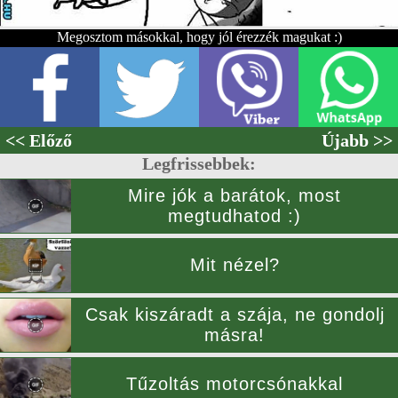
Megosztom másokkal, hogy jól érezzék magukat :)
<< Előző
Újabb >>
Legfrissebbek:
Mire jók a barátok, most
megtudhatod :)
Mit nézel?
Csak kiszáradt a szája, ne gondolj
másra!
Tűzoltás motorcsónakkal