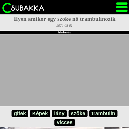
Ilyen amikor egy szőke nő trambulinozik
2024-08-01
hirdetés
gifek
Képek
lány
szőke
trambulin
vicces