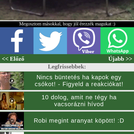
Megosztom másokkal, hogy jól érezzék magukat :)
<< Előző
Újabb >>
Legfrissebbek:
Nincs büntetés ha kapok egy
csókot! - Figyeld a reakciókat!
10 dolog, amit ne tégy ha
vacsorázni hívod
Robi megint aranyat köpött! :D