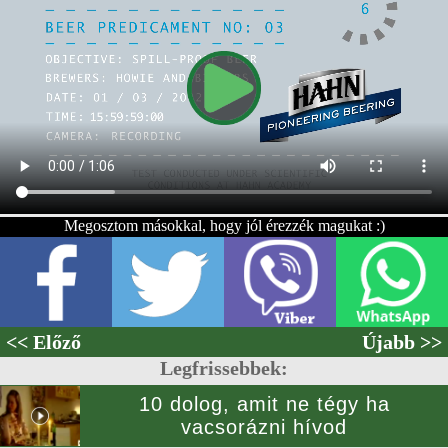
Megosztom másokkal, hogy jól érezzék magukat :)
<< Előző
Újabb >>
Legfrissebbek:
10 dolog, amit ne tégy ha
vacsorázni hívod