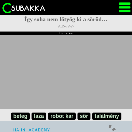
Így soha nem lötyög ki a söröd…
2025-12-27
hirdetés
beteg
laza
robot kar
sör
találmény