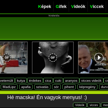
Képek
Gifek
Videók
Viccek
hirdetés
lvetemült
kutya
érdekes
cica
cuki
aranyos
vicces videók
c
MadLipz
apafia
szivatás
sör
pihent
képregény
durv
Hé macska! Én vagyok menyus! :)
Videók
vicces
men