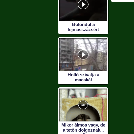
Bolondul a
fejmasszázsért
Holló szívatja a
macskát
Mikor álmos vagy, de
a tetőn dolgoznak...