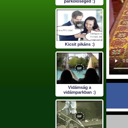
parkolósegéd :)
Kicsit pikáns :)
Vidámság a
vidámparkban :)