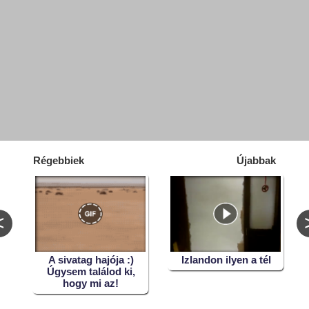
Régebbiek
Újabbak
<
m
A sivatag hajója :)
Izlandon ilyen a tél
Úgysem találod ki,
hogy mi az!