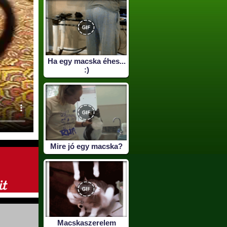
Ha egy macska éhes...
:)
Mire jó egy macska?
Macskaszerelem