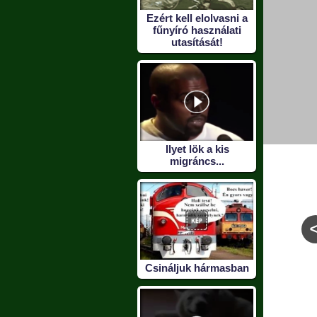
Ezért kell elolvasni a
fűnyíró használati
utasítását!
Ilyet lök a kis
migráncs...
bb fej
Kaját hoztál? :)
A megfejtés egy fil
Csináljuk hármasban
er :D
címe :D