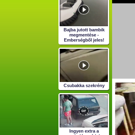
Bajba jutott bambik
megmentése -
Emberségből jeles!
Csubakka szekrény
Ingyen extra a