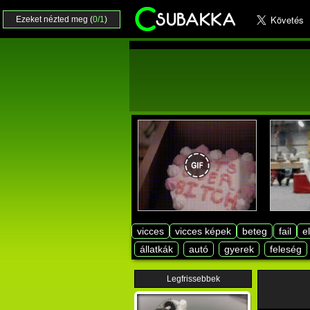
Ezeket nézted meg (
0/1
)
vicces
vicces képek
beteg
fail
e
állatkák
autó
gyerek
feleség
Legfrissebbek