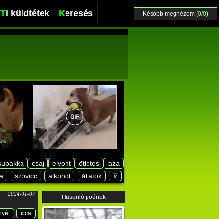
Ti küldtétek
Keresés
Később megnézem (
0/0
)
subakka
csaj
elvont
ötletes
laza
a
szóvicc
alkohol
állatok
⊽
2024-01-07
Hasonló poénok
yét
cica