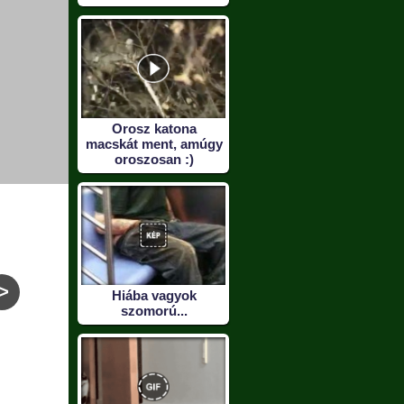
Orosz katona
macskát ment, amúgy
oroszosan :)
>
Hiába vagyok
szomorú...
Szőke szül
A csaj aki keményebb
Csak e
mint Van Damme! :)