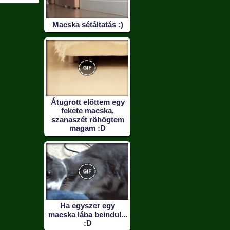
Macska sétáltatás :)
Átugrott előttem egy
fekete macska,
szanaszét röhögtem
magam :D
Ha egyszer egy
macska lába beindul...
:D