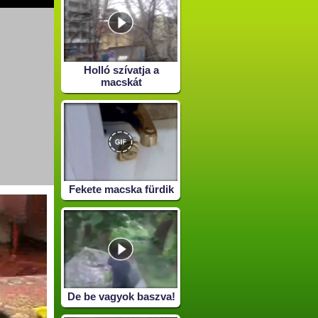
Holló szívatja a
macskát
Fekete macska fürdik
De be vagyok baszva!