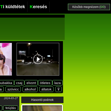
Ti küldtétek
Keresés
Később megnézem (
0/0
)
subakka
csaj
elvont
ötletes
laza
a
szóvicc
alkohol
állatok
⊽
2024-03-27
Hasonló poénok
felújítás