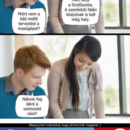
Megosztom másokkal, hogy jól érezzék magukat :)