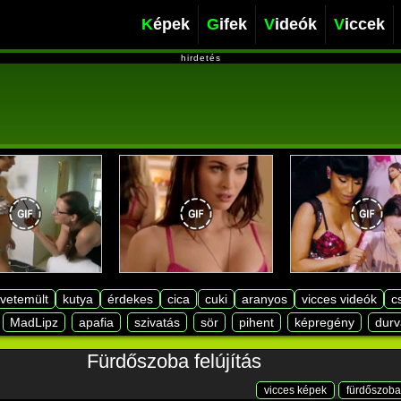
Képek
Gifek
Videók
Viccek
hirdetés
lvetemült
kutya
érdekes
cica
cuki
aranyos
vicces videók
c
MadLipz
apafia
szivatás
sör
pihent
képregény
durv
Fürdőszoba felújítás
vicces képek
fürdőszoba