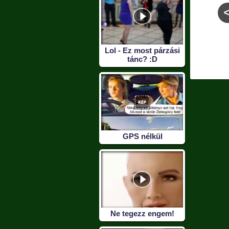
etem a
Pepsi reklám régen -
F*szom a motorba
ket
Emlékszel rá? :)
inkább megyek
Lol - Ez most párzási
autóval :D
tánc? :D
GPS nélkül
Ne tegezz engem!