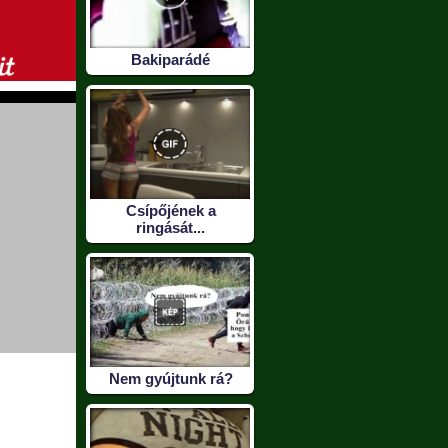
Bakiparádé
Csípőjének a
ringását...
Nem gyújtunk rá?