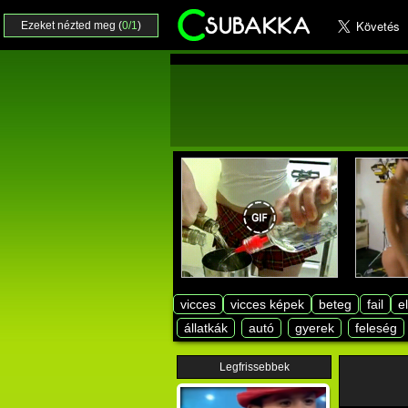
Ezeket nézted meg (
0/1
)
vicces
vicces képek
beteg
fail
e
állatkák
autó
gyerek
feleség
Legfrissebbek