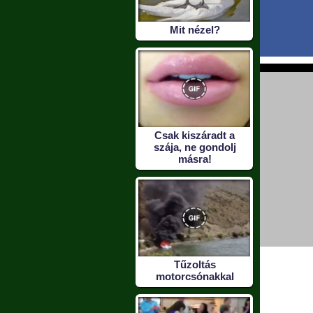
Mit nézel?
Csak kiszáradt a
szája, ne gondolj
másra!
Tűzoltás
motorcsónakkal