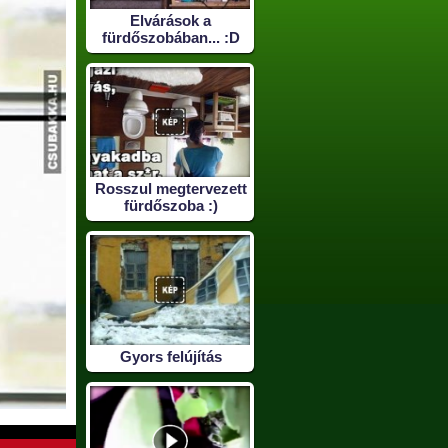
Elvárások a
fürdőszobában... :D
Rosszul megtervezett
fürdőszoba :)
Gyors felújítás