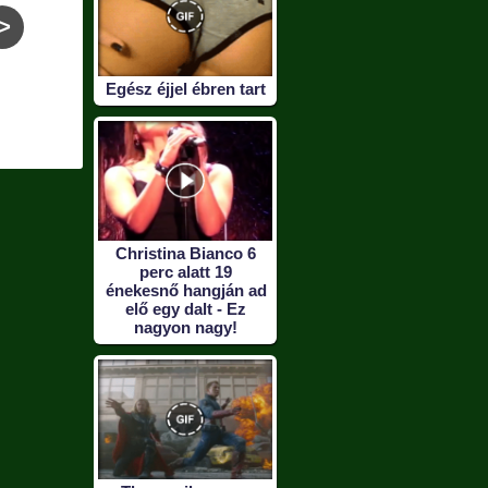
>
És náluk van az EU
Vicces bakik és
Mi a f
Egész éjjel ébren tart
központja???
balesetek
Christina Bianco 6
perc alatt 19
énekesnő hangján ad
elő egy dalt - Ez
nagyon nagy!