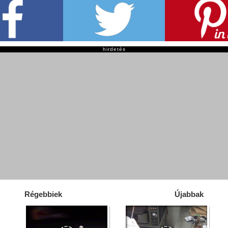
hirdetés
Régebbiek
Újabbak