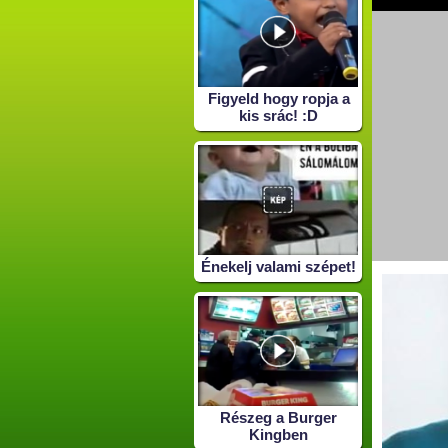
Figyeld hogy ropja a
kis srác! :D
Énekelj valami szépet!
Részeg a Burger
Kingben