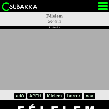
Félelem
2024-06-16
hirdetés
adó
APEH
félelem
horror
nav